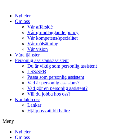
Hoppa
till
Nyheter
innehåll
Om oss
Vår affärsidé
Vår grundläggande policy
Vår kompetens/specialitet
Vår målsättning
Vår vision
Våra tjänster
Personlig assistans/assistent
Du är viktig som personlig assistent
LSS/SFB
Passa som personlig assistent
Vad är personlig assistans?
Vad gör en personlig assistent?
Vill du jobba hos oss?
Kontakta oss
Länkar
Hjälp oss att bli bättre
Meny
Nyheter
Om oss