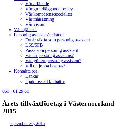
Vår affärsidé
Vår grundläggande policy
Vår kompetens/specialitet
Vår målsättning
Vår vision
Våra tjänster
Personlig assistans/assistent
Du är viktig som personlig assistent
LSS/SFB
Passa som personlig assistent
Vad är personlig assistans?
Vad gör en personlig assistent?
Vill du jobba hos oss?
Kontakta oss
Länkar
Hjälp oss att bli bättre
060 - 61 29 60
Årets tillväxtföretag i Västernorrland
2015
september 30, 2015