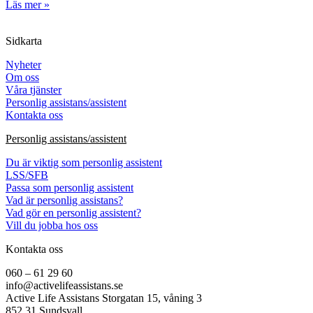
Läs mer »
Sidkarta
Nyheter
Om oss
Våra tjänster
Personlig assistans/assistent
Kontakta oss
Personlig assistans/assistent
Du är viktig som personlig assistent
LSS/SFB
Passa som personlig assistent
Vad är personlig assistans?
Vad gör en personlig assistent?
Vill du jobba hos oss
Kontakta oss
060 – 61 29 60
info@activelifeassistans.se
Active Life Assistans Storgatan 15, våning 3
852 31 Sundsvall