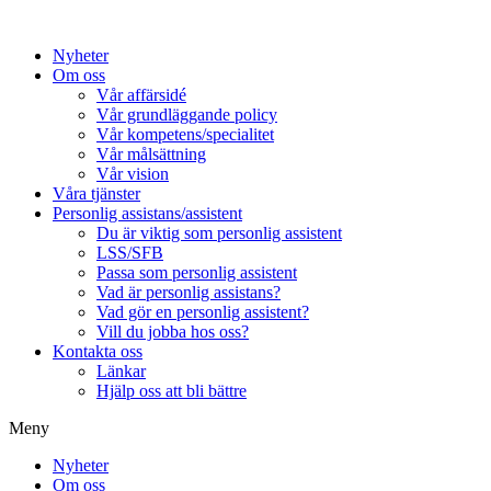
Hoppa
till
Nyheter
innehåll
Om oss
Vår affärsidé
Vår grundläggande policy
Vår kompetens/specialitet
Vår målsättning
Vår vision
Våra tjänster
Personlig assistans/assistent
Du är viktig som personlig assistent
LSS/SFB
Passa som personlig assistent
Vad är personlig assistans?
Vad gör en personlig assistent?
Vill du jobba hos oss?
Kontakta oss
Länkar
Hjälp oss att bli bättre
Meny
Nyheter
Om oss