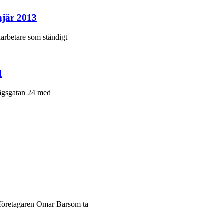
njär 2013
arbetare som ständigt
l
vägsgatan 24 med
l
k företagaren Omar Barsom ta