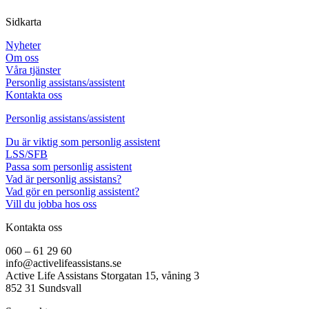
Sidkarta
Nyheter
Om oss
Våra tjänster
Personlig assistans/assistent
Kontakta oss
Personlig assistans/assistent
Du är viktig som personlig assistent
LSS/SFB
Passa som personlig assistent
Vad är personlig assistans?
Vad gör en personlig assistent?
Vill du jobba hos oss
Kontakta oss
060 – 61 29 60
info@activelifeassistans.se
Active Life Assistans Storgatan 15, våning 3
852 31 Sundsvall