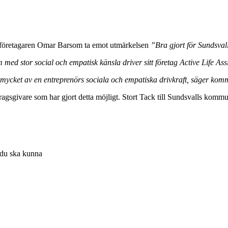
ck företagaren Omar Barsom ta emot utmärkelsen
”Bra gjort för Sundsval
ed stor social och empatisk känsla driver sitt företag Active Life Ass
å mycket av en entreprenörs sociala och empatiska drivkraft, säger k
dragsgivare som har gjort detta möjligt. Stort Tack till Sundsvalls kom
t du ska kunna