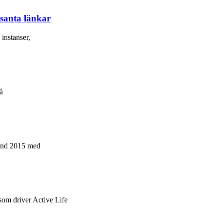
ssanta länkar
 instanser,
å
rland 2015 med
m driver Active Life