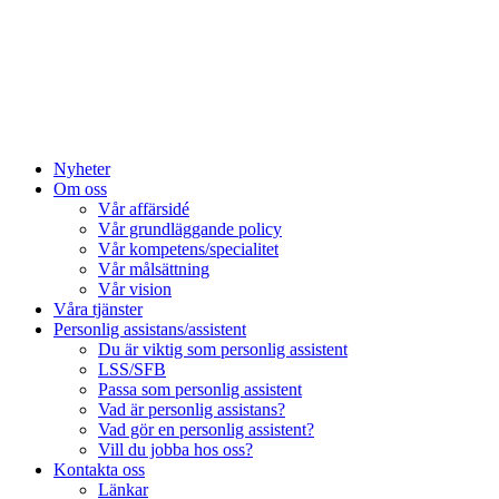
Hoppa
till
innehåll
Nyheter
Om oss
Vår affärsidé
Vår grundläggande policy
Vår kompetens/specialitet
Vår målsättning
Vår vision
Våra tjänster
Personlig assistans/assistent
Du är viktig som personlig assistent
LSS/SFB
Passa som personlig assistent
Vad är personlig assistans?
Vad gör en personlig assistent?
Vill du jobba hos oss?
Kontakta oss
Länkar