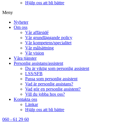
Hjälp oss att bli bättre
Meny
Nyheter
Om oss
Vår affärsidé
Vår grundläggande policy
Vår kompetens/specialitet
Vår målsättning
Vår vision
Våra tjänster
Personlig assistans/assistent
Du är viktig som personlig assistent
LSS/SFB
Passa som personlig assistent
Vad är personlig assistans?
Vad gör en personlig assistent?
Vill du jobba hos oss?
Kontakta oss
Länkar
Hjälp oss att bli bättre
060 - 61 29 60