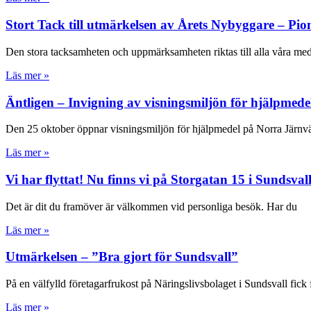
Stort Tack till utmärkelsen av Årets Nybyggare – Pio
Den stora tacksamheten och uppmärksamheten riktas till alla våra med
Läs mer »
Äntligen – Invigning av visningsmiljön för hjälpmede
Den 25 oktober öppnar visningsmiljön för hjälpmedel på Norra Järn
Läs mer »
Vi har flyttat! Nu finns vi på Storgatan 15 i Sundsval
Det är dit du framöver är välkommen vid personliga besök. Har du
Läs mer »
Utmärkelsen – ”Bra gjort för Sundsvall”
På en välfylld företagarfrukost på Näringslivsbolaget i Sundsvall fic
Läs mer »