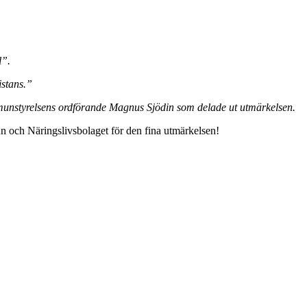
l”.
istans.”
ommunstyrelsens ordförande Magnus Sjödin som delade ut utmärkelsen.
mun och Näringslivsbolaget för den fina utmärkelsen!