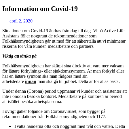
Information om Covid-19
april 2, 2020
Situationen om Covid-19 ändras från dag till dag. Vi på Active Life
Assistans följer noggrant de rekommendationer som
Folkhälsomyndigheten går ut med för att säkerställa att vi minimerar
riskerna för våra kunder, medarbetare och partners.
Viktig att tänka på
Folkhälsomyndigheten har skärpt sina direktiv att vara mer vaksam
för lättare förkylnings- eller sjukdomssymtom. Är man förkyld eller
har en lättare symtom ska man rådgöra med sin
arbetsledare
innan
man ska gå till jobbet. Detta är för allas bästa.
Under denna (Corona) period uppmanar vi kunder och assistenter att
inte i onödan besöka kontoret. Medarbetare på kontoren är beredd
att istället besöka arbetsplatserna.
I övrigt gäller följande om Coronaviruset, som bygger på
rekommendationer från Folkhälsomyndigheten och 1177:
Tvätta händerna ofta och noggrant med tvål och vatten. Detta