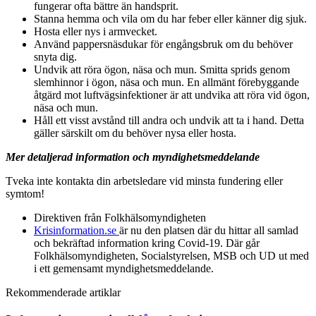
fungerar ofta bättre än handsprit.
Stanna hemma och vila om du har feber eller känner dig sjuk.
Hosta eller nys i armvecket.
Använd pappersnäsdukar för engångsbruk om du behöver
snyta dig.
Undvik att röra ögon, näsa och mun. Smitta sprids genom
slemhinnor i ögon, näsa och mun. En allmänt förebyggande
åtgärd mot luftvägsinfektioner är att undvika att röra vid ögon,
näsa och mun.
Håll ett visst avstånd till andra och undvik att ta i hand. Detta
gäller särskilt om du behöver nysa eller hosta.
Mer detaljerad information och myndighetsmeddelande
Tveka inte kontakta din arbetsledare vid minsta fundering eller
symtom!
Direktiven från Folkhälsomyndigheten
Krisinformation.se
är nu den platsen där du hittar all samlad
och bekräftad information kring Covid-19. Där går
Folkhälsomyndigheten, Socialstyrelsen, MSB och UD ut med
i ett gemensamt myndighetsmeddelande.
Rekommenderade artiklar