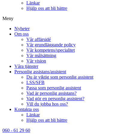
Länkar
Hjälp oss att bli bättre
Meny
Nyheter
Om oss
Vår affärsidé
Vår grundläggande policy
Vår kompetens/specialitet
Vår målsättning
Vår vision
Våra tjänster
Personlig assistans/assistent
Du är viktig som personlig assistent
LSS/SFB
Passa som personlig assistent
Vad är personlig assistans?
Vad gör en personlig assistent?
Vill du jobba hos oss?
Kontakta oss
Länkar
Hjälp oss att bli bättre
060 - 61 29 60