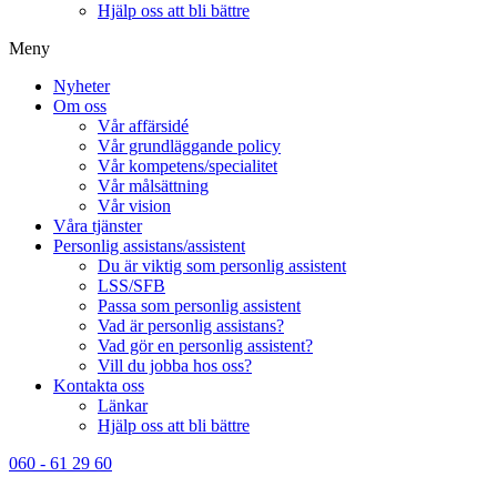
Hjälp oss att bli bättre
Meny
Nyheter
Om oss
Vår affärsidé
Vår grundläggande policy
Vår kompetens/specialitet
Vår målsättning
Vår vision
Våra tjänster
Personlig assistans/assistent
Du är viktig som personlig assistent
LSS/SFB
Passa som personlig assistent
Vad är personlig assistans?
Vad gör en personlig assistent?
Vill du jobba hos oss?
Kontakta oss
Länkar
Hjälp oss att bli bättre
060 - 61 29 60