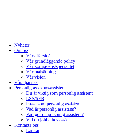
Hoppa
till
innehåll
Nyheter
Om oss
Vår affärsidé
Vår grundläggande policy
Vår kompetens/specialitet
Vår målsättning
Vår vision
Våra tjänster
Personlig assistans/assistent
Du är viktig som personlig assistent
LSS/SFB
Passa som personlig assistent
Vad är personlig assistans?
Vad gör en personlig assistent?
Vill du jobba hos oss?
Kontakta oss
Länkar