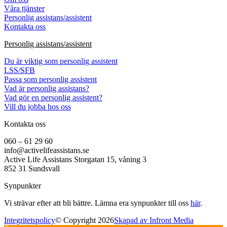
Våra tjänster
Personlig assistans/assistent
Kontakta oss
Personlig assistans/assistent
Du är viktig som personlig assistent
LSS/SFB
Passa som personlig assistent
Vad är personlig assistans?
Vad gör en personlig assistent?
Vill du jobba hos oss
Kontakta oss
060 – 61 29 60
info@activelifeassistans.se
Active Life Assistans Storgatan 15, våning 3
852 31 Sundsvall
Synpunkter
Vi strävar efter att bli bättre. Lämna era synpunkter till oss
här
.
Integritetspolicy
© Copyright 2026
Skapad av Infront Media